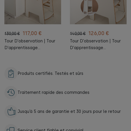
117,00 €
126,00 €
130,00 €
140,00 €
Tour D'observation | Tour
Tour D'observation | Tour
D'apprentissage
D'apprentissage
Montessori | Montessori
Montessori | Montessori
Learning Tower Helper |
Learning Tower Helper |
Montessori Kitchen Helper
Montessori Kitchen Helper
Produits certifiés. Testés et sûrs
EXTRA SAFE
NOWAY
Traitement rapide des commandes
Jusqu’à 5 ans de garantie et 30 jours pour le retour
Service client fiable et convivial