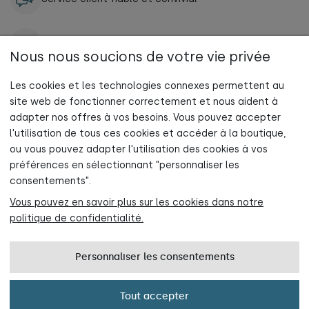
Livraison gratuite à partir de 95 €
Nous nous soucions de votre vie privée
Les cookies et les technologies connexes permettent au
site web de fonctionner correctement et nous aident à
adapter nos offres à vos besoins. Vous pouvez accepter
l'utilisation de tous ces cookies et accéder à la boutique,
Abonne-toi maintenant à la newsletter
INFORMATIONS
ou vous pouvez adapter l'utilisation des cookies à vos
et profite de 5 % de réduction sur ta première commande !
préférences en sélectionnant "personnaliser les
AIDE
consentements".
Vous pouvez en savoir plus sur les cookies dans notre
CONTACT
politique de confidentialité.
Rejoindre maintenant
Personnaliser les consentements
Politique de confidentialité
PL
DE
FR
Ce produit n'est pas disponible.
Tout accepter
© 2026 tupti.wood
Créé par: gilewski-studio.pl