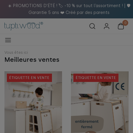
️
☀️ PROMOTIONS D'ÉTÉ ! 🏷️ -10 % sur tout l’assortiment ! | 🛡️
Garantie 5 ans ❤️ Créé par des parents
Vous êtes ici
Meilleures ventes
ÉTIQUETTE EN VENTE
ÉTIQUETTE EN VENTE