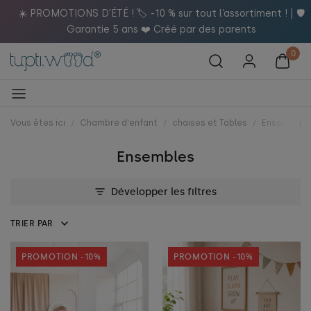
️
☀️ PROMOTIONS D'ÉTÉ ! 🏷️ -10 % sur tout l’assortiment ! | 🛡️
Garantie 5 ans ❤️ Créé par des parents
Vous êtes ici
Chambre d'enfant
chaises et Tables
Ensembles
Ensembles
Développer les filtres
TRIER PAR
PROMOTION -10%
PROMOTION -10%