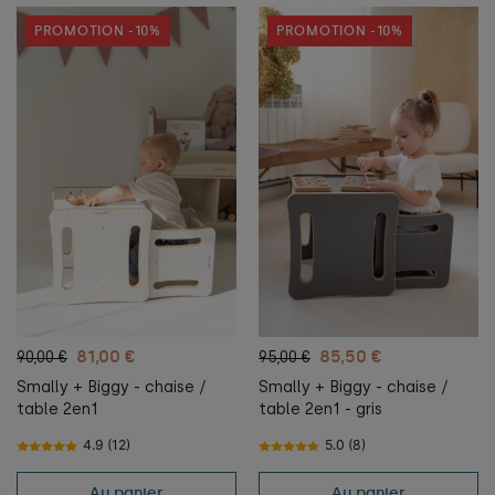
PROMOTION -10%
PROMOTION -10%
81,00 €
85,50 €
90,00 €
95,00 €
Smally + Biggy - chaise /
Smally + Biggy - chaise /
table 2en1
table 2en1 - gris
4.9 (12)
5.0 (8)
Au panier
Au panier