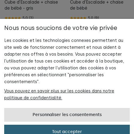
Cube d'Escalade + chaise
Cube d'Escalade + chaise
de bébé - gris
de bébé
5.0 (3)
5.0 (9)
Nous nous soucions de votre vie privée
Au panier
Au panier
Les cookies et les technologies connexes permettent au
site web de fonctionner correctement et nous aident à
adapter nos offres à vos besoins. Vous pouvez accepter
l'utilisation de tous ces cookies et accéder à la boutique,
Abonne-toi maintenant à la newsletter
ou vous pouvez adapter l'utilisation des cookies à vos
et profite de 5 % de réduction sur ta première commande !
préférences en sélectionnant "personnaliser les
INFORMATIONS
consentements".
Vous pouvez en savoir plus sur les cookies dans notre
AIDE
politique de confidentialité.
Rejoindre maintenant
CONTACT
Personnaliser les consentements
Politique de confidentialité
Tout accepter