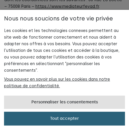
– 75008 Paris –
https://www.mediateurfevad.fr
.
Nous nous soucions de votre vie privée
Les cookies et les technologies connexes permettent au
site web de fonctionner correctement et nous aident à
adapter nos offres à vos besoins. Vous pouvez accepter
l'utilisation de tous ces cookies et accéder à la boutique,
Abonne-toi maintenant à la newsletter
ou vous pouvez adapter l'utilisation des cookies à vos
et profite de 5 % de réduction sur ta première commande !
préférences en sélectionnant "personnaliser les
INFORMATIONS
consentements".
Vous pouvez en savoir plus sur les cookies dans notre
AIDE
politique de confidentialité.
Rejoindre maintenant
CONTACT
Personnaliser les consentements
Politique de confidentialité
Tout accepter
PL
DE
FR