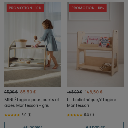
PROMOTION -10%
PROMOTION -10%
85,50 €
148,50 €
95,00 €
165,00 €
MINI Étagère pour jouets et
L - bibliothèque/étagère
aides Montessori - gris
Montessori
5.0 (1)
5.0 (1)
Au panier
Au panier