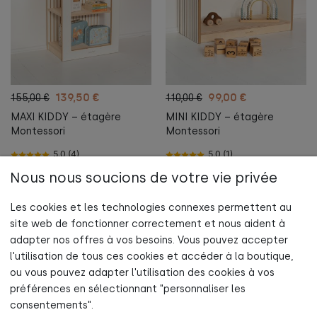
139,50 €
99,00 €
155,00 €
110,00 €
MAXI KIDDY – étagère
MINI KIDDY – étagère
Montessori
Montessori
5.0 (4)
5.0 (1)
Nous nous soucions de votre vie privée
Au panier
Au panier
Les cookies et les technologies connexes permettent au
site web de fonctionner correctement et nous aident à
adapter nos offres à vos besoins. Vous pouvez accepter
l'utilisation de tous ces cookies et accéder à la boutique,
Abonne-toi maintenant à la newsletter
ou vous pouvez adapter l'utilisation des cookies à vos
et profite de 5 % de réduction sur ta première commande !
préférences en sélectionnant "personnaliser les
INFORMATIONS
consentements".