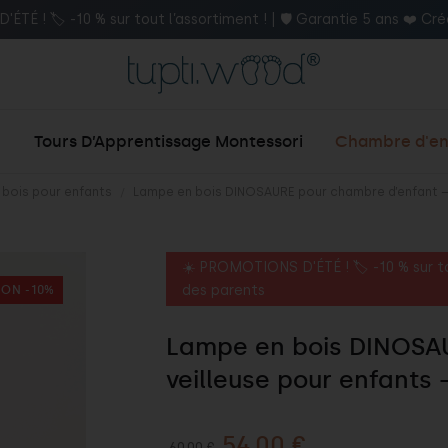
rivez-vous à notre newsletter et recevez 5 % de réduction sur vos achats
Tours D’Apprentissage Montessori
Chambre d'en
bois pour enfants
Lampe en bois DINOSAURE pour chambre d’enfant – v
☀️ PROMOTIONS D'ÉTÉ ! 🏷️ -10 % sur tou
des parents
ON -10%
Lampe en bois DINOSAU
veilleuse pour enfants –
54,00 €