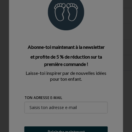
DIMENSIONS
DESCRIPTION DU PRODUIT
Abonne-toi maintenant à la newsletter
SÉCURITÉ
et profite de 5 % de réduction sur ta
FRAIS DE LIVRAISON
première commande !
Laisse-toi inspirer par de nouvelles idées
pour ton enfant.
TON ADRESSE E-MAIL
Le produit n'a pas d'avis
Rejoindre maintenant