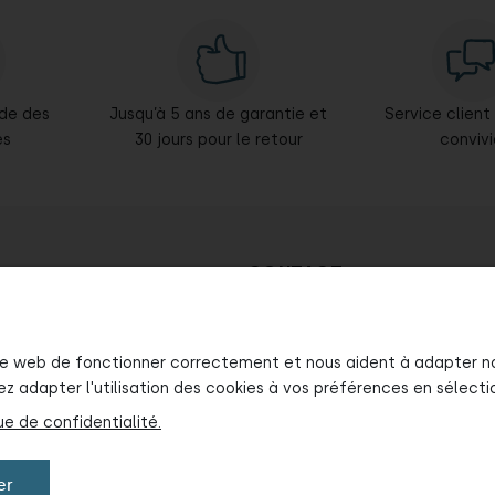
ide des
Jusqu’à 5 ans de garantie et
Service client
es
30 jours pour le retour
convivi
CONTACT
ons de montage
e-mail:
bureau@tuptiwood.fr
e web de fonctionner correctement et nous aident à adapter nos 
z adapter l'utilisation des cookies à vos préférences en sélect
ue de confidentialité.
er