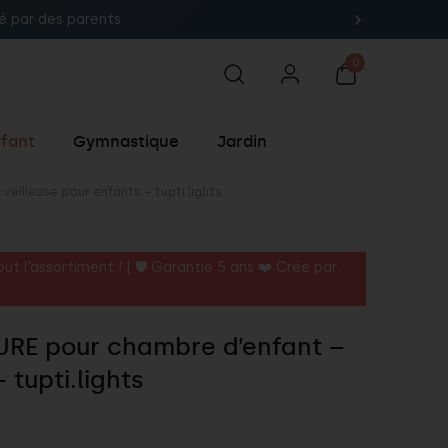
 ! 🚀
fant
Gymnastique
Jardin
eilleuse pour enfants – tupti.lights
t l’assortiment ! | 🛡️ Garantie 5 ans ❤️ Créé par
RE pour chambre d’enfant –
 tupti.lights