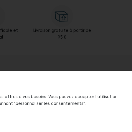
 fiable et
Livraison gratuite à partir de
al
95 €
offres à vos besoins. Vous pouvez accepter l'utilisation
ionnant "personnaliser les consentements".