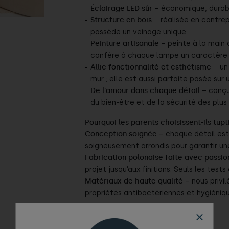
Éclairage LED sûr
– économique, durabl
Structure en bois –
réalisée en contrep
possède un veinage unique.
Peinture artisanale
– peinte à la main 
confère à chaque lampe un caractère 
Allie fonctionnalité et esthétisme –
un 
mur ; elle est aussi parfaite posée sur
De l’amour dans chaque détail
– conçu
du bien-être et de la sécurité des plus 
Pourquoi les parents choisissent-ils tup
Conception soignée
– chaque détail est 
soigneusement arrondis pour garantir une
Fabrication polonaise faite avec passio
projet jusqu’aux finitions. Seuls les test
Matériaux de haute qualité
– nous privil
propriétés antibactériennes et hygiéniqu